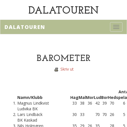
DALATOUREN
DALATOUREN
Toggl
navig
BAROMETER
Skriv ut
Ant
Namn/
Klubb
Hag
Mal
Mor
Lud
Bor
Hed
spel
1.
Magnus Lindkvist
33
38
36
42
39
70
6
Ludvika BK
2.
Lars Lindbäck
30
33
70
70
26
5
BK Kaskad
3.
Nils Holmgren
35
29
26
35
28
5