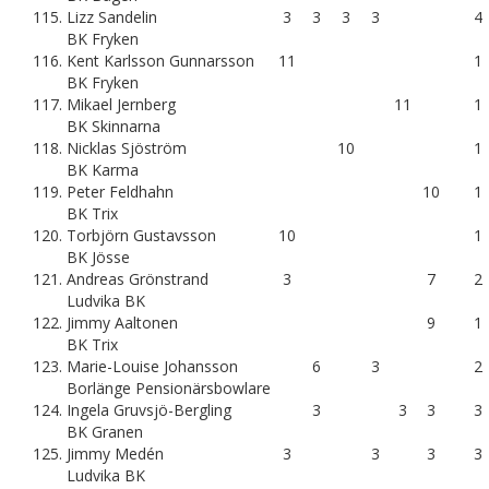
115.
Lizz Sandelin
3
3
3
3
4
BK Fryken
116.
Kent Karlsson Gunnarsson
11
1
BK Fryken
117.
Mikael Jernberg
11
1
BK Skinnarna
118.
Nicklas Sjöström
10
1
BK Karma
119.
Peter Feldhahn
10
1
BK Trix
120.
Torbjörn Gustavsson
10
1
BK Jösse
121.
Andreas Grönstrand
3
7
2
Ludvika BK
122.
Jimmy Aaltonen
9
1
BK Trix
123.
Marie-Louise Johansson
6
3
2
Borlänge Pensionärsbowlare
124.
Ingela Gruvsjö-Bergling
3
3
3
3
BK Granen
125.
Jimmy Medén
3
3
3
3
Ludvika BK