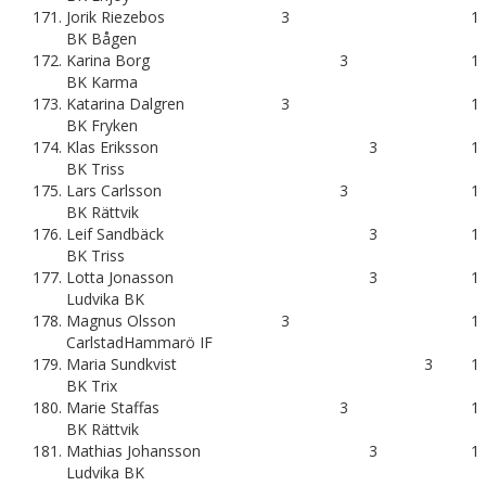
171.
Jorik Riezebos
3
1
BK Bågen
172.
Karina Borg
3
1
BK Karma
173.
Katarina Dalgren
3
1
BK Fryken
174.
Klas Eriksson
3
1
BK Triss
175.
Lars Carlsson
3
1
BK Rättvik
176.
Leif Sandbäck
3
1
BK Triss
177.
Lotta Jonasson
3
1
Ludvika BK
178.
Magnus Olsson
3
1
CarlstadHammarö IF
179.
Maria Sundkvist
3
1
BK Trix
180.
Marie Staffas
3
1
BK Rättvik
181.
Mathias Johansson
3
1
Ludvika BK