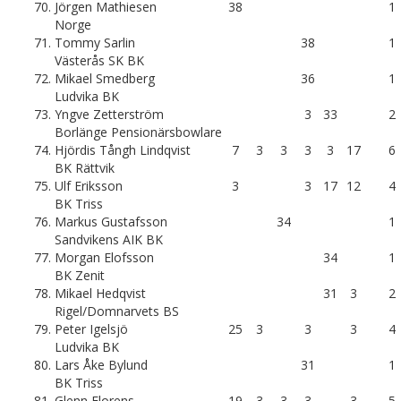
70.
Jörgen Mathiesen
38
1
Norge
71.
Tommy Sarlin
38
1
Västerås SK BK
72.
Mikael Smedberg
36
1
Ludvika BK
73.
Yngve Zetterström
3
33
2
Borlänge Pensionärsbowlare
74.
Hjördis Tångh Lindqvist
7
3
3
3
3
17
6
BK Rättvik
75.
Ulf Eriksson
3
3
17
12
4
BK Triss
76.
Markus Gustafsson
34
1
Sandvikens AIK BK
77.
Morgan Elofsson
34
1
BK Zenit
78.
Mikael Hedqvist
31
3
2
Rigel/Domnarvets BS
79.
Peter Igelsjö
25
3
3
3
4
Ludvika BK
80.
Lars Åke Bylund
31
1
BK Triss
81.
Glenn Florens
19
3
3
3
3
5