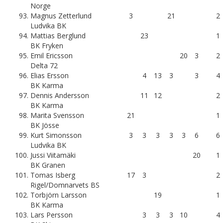
Norge
93.
Magnus Zetterlund
3
21
2
Ludvika BK
94.
Mattias Berglund
23
1
BK Fryken
95.
Emil Ericsson
20
3
2
Delta 72
96.
Elias Ersson
4
13
3
3
4
BK Karma
97.
Dennis Andersson
11
12
2
BK Karma
98.
Marita Svensson
21
1
BK Jösse
99.
Kurt Simonsson
3
3
3
3
3
6
6
Ludvika BK
100.
Jussi Viitamäki
20
1
BK Granen
101.
Tomas Isberg
17
3
2
Rigel/Domnarvets BS
102.
Torbjörn Larsson
19
1
BK Karma
103.
Lars Persson
3
3
3
10
4