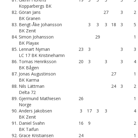
Kopparbergs BK
82.
Göran Jans
27
3
2
BK Granen
83.
Bengt-Åke Johansson
3
3
3
18
3
5
BK Zenit
84.
Simon Johansson
29
1
BK Playax
85.
Lennart Nyman
23
3
3
3
LC 17 BK Kristinehamn
86.
Tomas Henriksson
20
3
3
3
4
BK Bågen
87.
Jonas Augustinson
27
1
BK Karma
88.
Nils Lättman
24
3
2
Delta 72
89.
Gjermund Mathiesen
26
1
Norge
90.
Anders Jakobsen
3
17
3
3
4
BK Zenit
91.
Daniel Svahn
16
9
2
BK Taifun
92.
Grace Kristiansen
24
1