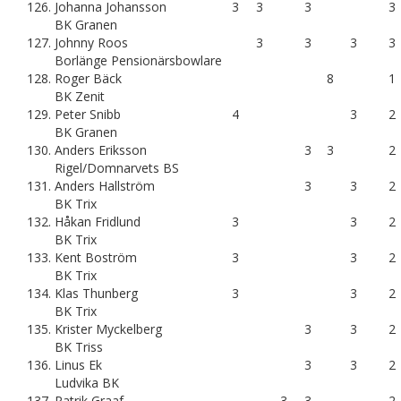
126.
Johanna Johansson
3
3
3
3
BK Granen
127.
Johnny Roos
3
3
3
3
Borlänge Pensionärsbowlare
128.
Roger Bäck
8
1
BK Zenit
129.
Peter Snibb
4
3
2
BK Granen
130.
Anders Eriksson
3
3
2
Rigel/Domnarvets BS
131.
Anders Hallström
3
3
2
BK Trix
132.
Håkan Fridlund
3
3
2
BK Trix
133.
Kent Boström
3
3
2
BK Trix
134.
Klas Thunberg
3
3
2
BK Trix
135.
Krister Myckelberg
3
3
2
BK Triss
136.
Linus Ek
3
3
2
Ludvika BK
137.
Patrik Graaf
3
3
2