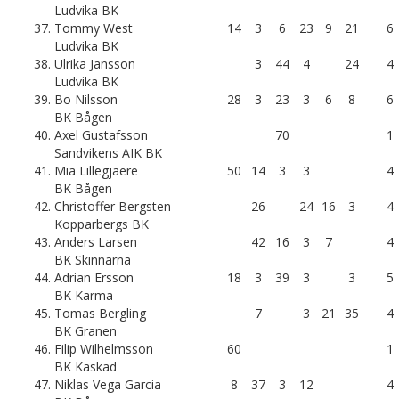
Ludvika BK
37.
Tommy West
14
3
6
23
9
21
6
Ludvika BK
38.
Ulrika Jansson
3
44
4
24
4
Ludvika BK
39.
Bo Nilsson
28
3
23
3
6
8
6
BK Bågen
40.
Axel Gustafsson
70
1
Sandvikens AIK BK
41.
Mia Lillegjaere
50
14
3
3
4
BK Bågen
42.
Christoffer Bergsten
26
24
16
3
4
Kopparbergs BK
43.
Anders Larsen
42
16
3
7
4
BK Skinnarna
44.
Adrian Ersson
18
3
39
3
3
5
BK Karma
45.
Tomas Bergling
7
3
21
35
4
BK Granen
46.
Filip Wilhelmsson
60
1
BK Kaskad
47.
Niklas Vega Garcia
8
37
3
12
4