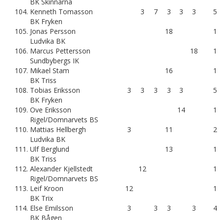
BK Skinnarna
104.
Kenneth Tomasson
3
7
3
3
3
5
BK Fryken
105.
Jonas Persson
18
1
Ludvika BK
106.
Marcus Pettersson
18
1
Sundbybergs IK
107.
Mikael Stam
16
1
BK Triss
108.
Tobias Eriksson
3
3
3
3
3
5
BK Fryken
109.
Ove Eriksson
14
1
Rigel/Domnarvets BS
110.
Mattias Hellbergh
3
11
2
Ludvika BK
111.
Ulf Berglund
13
1
BK Triss
112.
Alexander Kjellstedt
12
1
Rigel/Domnarvets BS
113.
Leif Kroon
12
1
BK Trix
114.
Else Emilsson
3
3
3
3
4
BK Bågen