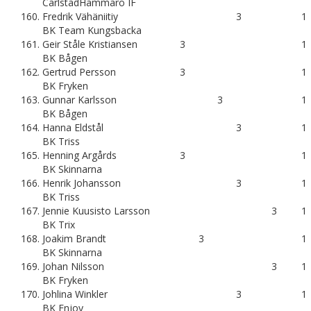
CarlstadHammarö IF
160.
Fredrik Vähäniitiy
3
1
BK Team Kungsbacka
161.
Geir Ståle Kristiansen
3
1
BK Bågen
162.
Gertrud Persson
3
1
BK Fryken
163.
Gunnar Karlsson
3
1
BK Bågen
164.
Hanna Eldstål
3
1
BK Triss
165.
Henning Argårds
3
1
BK Skinnarna
166.
Henrik Johansson
3
1
BK Triss
167.
Jennie Kuusisto Larsson
3
1
BK Trix
168.
Joakim Brandt
3
1
BK Skinnarna
169.
Johan Nilsson
3
1
BK Fryken
170.
Johlina Winkler
3
1
BK Enjoy