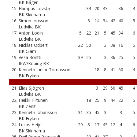
BK Bågen
15.
Hampus Lövsta
34
20
43
36
4
BK Skinnarna
16.
Simon Jonsson
3
14
34
42
40
5
Ludvika BK
17.
Anton Lodin
5
22
21
5
45
34
6
Ludvika BK
18.
Nicklas Odbert
22
50
3
38
16
5
BK Glam
19.
Vesa Rontti
39
25
3
36
25
5
IKW/Köping BK
20.
Kenneth Junior Tomasson
18
8
41
60
4
BK Fryken
21.
Elias Sjögren
3
29
50
45
4
Ludvika BK
22.
Heikki Hiltunen
18
25
9
44
22
5
BK Zenit
23.
Kenneth Johansson
31
35
45
3
3
5
BK Fryken
24.
Lucas Heijel
29
8
17
45
12
4
6
BK Skinnarna
25.
Emil Brunn Ramstedt
32
41
37
3
4