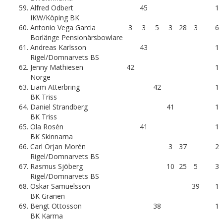
59.
Alfred Odbert
45
1
IKW/Köping BK
60.
Antonio Vega Garcia
3
3
5
3
28
3
6
Borlänge Pensionärsbowlare
61.
Andreas Karlsson
43
1
Rigel/Domnarvets BS
62.
Jenny Mathiesen
42
1
Norge
63.
Liam Atterbring
42
1
BK Triss
64.
Daniel Strandberg
41
1
BK Triss
65.
Ola Rosén
41
1
BK Skinnarna
66.
Carl Örjan Morén
3
37
2
Rigel/Domnarvets BS
67.
Rasmus Sjöberg
10
25
5
3
Rigel/Domnarvets BS
68.
Oskar Samuelsson
39
1
BK Granen
69.
Bengt Ottosson
38
1
BK Karma