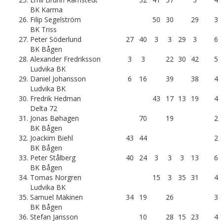
BK Karma
26.
Filip Segelström
50
30
29
3
BK Triss
27.
Peter Söderlund
27
40
3
3
29
3
6
BK Bågen
28.
Alexander Fredriksson
3
3
22
30
42
5
Ludvika BK
29.
Daniel Johansson
6
16
39
38
4
Ludvika BK
30.
Fredrik Hedman
43
17
13
19
4
Delta 72
31.
Jonas Bøhagen
70
19
2
BK Bågen
32.
Joackim Biehl
43
44
2
BK Bågen
33.
Peter Stålberg
40
24
3
3
3
13
6
BK Bågen
34.
Tomas Norgren
15
3
35
31
4
Ludvika BK
35.
Samuel Mäkinen
34
19
26
3
BK Bågen
36.
Stefan Jansson
10
28
15
23
4