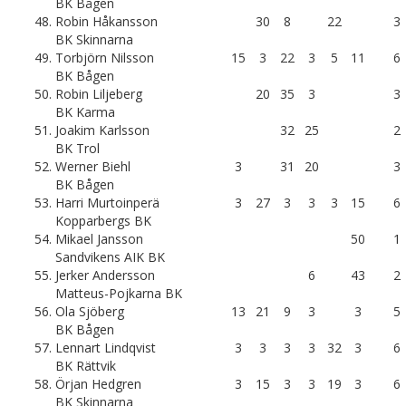
BK Bågen
48.
Robin Håkansson
30
8
22
3
BK Skinnarna
49.
Torbjörn Nilsson
15
3
22
3
5
11
6
BK Bågen
50.
Robin Liljeberg
20
35
3
3
BK Karma
51.
Joakim Karlsson
32
25
2
BK Trol
52.
Werner Biehl
3
31
20
3
BK Bågen
53.
Harri Murtoinperä
3
27
3
3
3
15
6
Kopparbergs BK
54.
Mikael Jansson
50
1
Sandvikens AIK BK
55.
Jerker Andersson
6
43
2
Matteus-Pojkarna BK
56.
Ola Sjöberg
13
21
9
3
3
5
BK Bågen
57.
Lennart Lindqvist
3
3
3
3
32
3
6
BK Rättvik
58.
Örjan Hedgren
3
15
3
3
19
3
6
BK Skinnarna