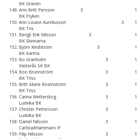
BK Granen
149.
Ann-Britt Persson
3
1
BK Fryken
150.
Ann-Louise Aureliusson
3
1
BK Trix
151.
Bengt-Erik Nilsson
3
1
BK Skinnarna
152.
Björn Kindström
3
1
BK Karma
153.
Bo Granholm
3
1
Västerås SK BK
154.
Boo Brunnström
3
1
BK Triss
155.
Britt-Marie Brunnström
3
1
BK Triss
156.
Carina Wetterskog
3
1
Ludvika BK
157.
Christer Pettersson
3
1
Ludvika BK
158.
Daniel Nilsson
3
1
CarlstadHammarö IF
159.
Filip Nilsson
3
1