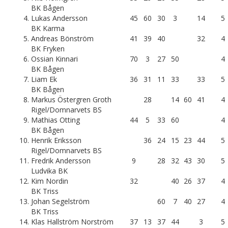
BK Bågen
4.
Lukas Andersson
45
60
30
3
14
5
BK Karma
5.
Andreas Bönström
41
39
40
32
4
BK Fryken
6.
Ossian Kinnari
70
3
27
50
4
BK Bågen
7.
Liam Ek
36
31
11
33
33
5
BK Bågen
8.
Markus Östergren Groth
28
14
60
41
4
Rigel/Domnarvets BS
9.
Mathias Otting
44
5
33
60
4
BK Bågen
10.
Henrik Eriksson
36
24
15
23
44
5
Rigel/Domnarvets BS
11.
Fredrik Andersson
9
28
32
43
30
5
Ludvika BK
12.
Kim Nordin
32
40
26
37
4
BK Triss
13.
Johan Segelström
60
7
40
27
4
BK Triss
14.
Klas Hallström Norström
37
13
37
44
3
5