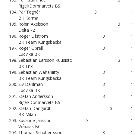
Rigel/Domnarvets BS
194.
Pär Tegnér
3
1
BK Karma
195.
Robin Axelsson
3
1
Delta 72
196.
Roger Elfström
3
1
BK Team Kungsbacka
197.
Roger Öbrell
3
1
Ludvika BK
198.
Sebastian Larsson Kuusisto
3
1
BK Trix
199.
Sebastian Wähäniitty
3
1
BK Team Kungsbacka
200.
Siv Dahlman
3
1
Ludvika BK
201.
Stefan Andersson
3
1
Rigel/Domnarvets BS
202.
Stefan Dangardt
3
1
BK Milan
203.
Susanne Jansson
3
1
Wåxnäs BC
204.
Thomas Schubertsson
3
1