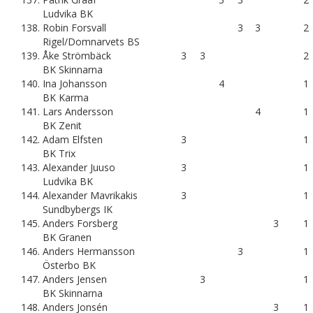
Ludvika BK
138.
Robin Forsvall
3
3
2
Rigel/Domnarvets BS
139.
Åke Strömbäck
3
3
2
BK Skinnarna
140.
Ina Johansson
4
1
BK Karma
141.
Lars Andersson
4
1
BK Zenit
142.
Adam Elfsten
3
1
BK Trix
143.
Alexander Juuso
3
1
Ludvika BK
144.
Alexander Mavrikakis
3
1
Sundbybergs IK
145.
Anders Forsberg
3
1
BK Granen
146.
Anders Hermansson
3
1
Österbo BK
147.
Anders Jensen
3
1
BK Skinnarna
148.
Anders Jonsén
3
1