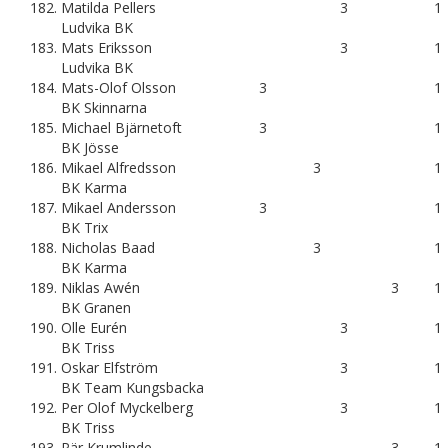
182.
Matilda Pellers
3
1
Ludvika BK
183.
Mats Eriksson
3
1
Ludvika BK
184.
Mats-Olof Olsson
3
1
BK Skinnarna
185.
Michael Bjärnetoft
3
1
BK Jösse
186.
Mikael Alfredsson
3
1
BK Karma
187.
Mikael Andersson
3
1
BK Trix
188.
Nicholas Baad
3
1
BK Karma
189.
Niklas Awén
3
1
BK Granen
190.
Olle Eurén
3
1
BK Triss
191.
Oskar Elfström
3
1
BK Team Kungsbacka
192.
Per Olof Myckelberg
3
1
BK Triss
193.
Pär Krumlinde
3
1