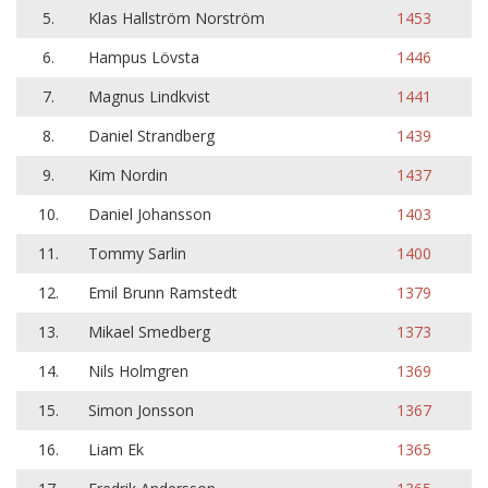
5.
Klas Hallström Norström
1453
6.
Hampus Lövsta
1446
7.
Magnus Lindkvist
1441
8.
Daniel Strandberg
1439
9.
Kim Nordin
1437
10.
Daniel Johansson
1403
11.
Tommy Sarlin
1400
12.
Emil Brunn Ramstedt
1379
13.
Mikael Smedberg
1373
14.
Nils Holmgren
1369
15.
Simon Jonsson
1367
16.
Liam Ek
1365