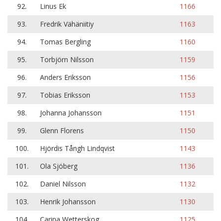
92.
Linus Ek
1166
93.
Fredrik Vähäniitiy
1163
94.
Tomas Bergling
1160
95.
Torbjörn Nilsson
1159
96.
Anders Eriksson
1156
97.
Tobias Eriksson
1153
98.
Johanna Johansson
1151
99.
Glenn Florens
1150
100.
Hjördis Tångh Lindqvist
1143
101.
Ola Sjöberg
1136
102.
Daniel Nilsson
1132
103.
Henrik Johansson
1130
104.
Carina Wetterskog
1125