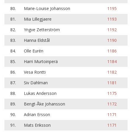
80.
Marie-Louise Johansson
1195
81.
Mia Lillegjaere
1193
82.
Yngve Zetterström
1192
83.
Hanna Eldstål
1190
84.
Olle Eurén
1186
85.
Harri Murtoinperä
1184
86.
Vesa Rontti
1182
87.
Siv Dahlman
1181
88.
Lukas Andersson
1175
89.
Bengt-Åke Johansson
1172
90.
Adrian Ersson
1171
91.
Mats Eriksson
1171