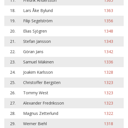
17.
Fredrik Andersson
1365
18.
Lars Åke Bylund
1363
19.
Filip Segelström
1356
20.
Elias Sjögren
1348
21.
Stefan Jansson
1343
22.
Göran Jans
1342
23.
Samuel Mäkinen
1336
24.
Joakim Karlsson
1328
25.
Christoffer Bergsten
1323
26.
Tommy West
1323
27.
Alexander Fredriksson
1323
28.
Magnus Zetterlund
1322
29.
Werner Biehl
1318