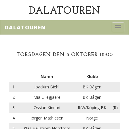
DALATOUREN
DALATOUREN
Toggl
navig
TORSDAGEN DEN 5 OKTOBER 18:00
Namn
Klubb
1.
Joackim Biehl
BK Bågen
2.
Mia Lillegjaere
BK Bågen
3.
Ossian Kinnari
IKW/Köping BK
(R)
4.
Jörgen Mathiesen
Norge
5.
Klas Hallström Norström
BK Bågen