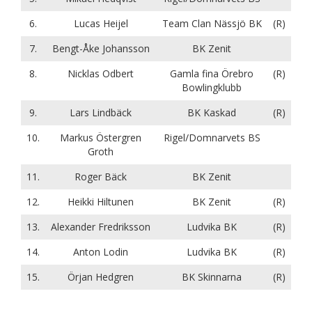
6.
Lucas Heijel
Team Clan Nässjö BK
(R)
7.
Bengt-Åke Johansson
BK Zenit
8.
Nicklas Odbert
Gamla fina Örebro
(R)
Bowlingklubb
9.
Lars Lindbäck
BK Kaskad
(R)
10.
Markus Östergren
Rigel/Domnarvets BS
Groth
11.
Roger Bäck
BK Zenit
12.
Heikki Hiltunen
BK Zenit
(R)
13.
Alexander Fredriksson
Ludvika BK
(R)
14.
Anton Lodin
Ludvika BK
(R)
15.
Örjan Hedgren
BK Skinnarna
(R)