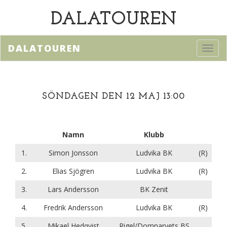
DALATOUREN
DALATOUREN
Toggl
navig
SÖNDAGEN DEN 12 MAJ 13:00
Namn
Klubb
1.
Simon Jonsson
Ludvika BK
(R)
2.
Elias Sjögren
Ludvika BK
(R)
3.
Lars Andersson
BK Zenit
4.
Fredrik Andersson
Ludvika BK
(R)
5.
Mikael Hedqvist
Rigel/Domnarvets BS