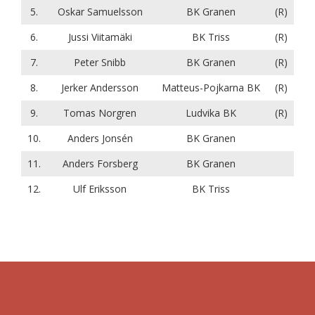
5.
Oskar Samuelsson
BK Granen
(R)
6.
Jussi Viitamäki
BK Triss
(R)
7.
Peter Snibb
BK Granen
(R)
8.
Jerker Andersson
Matteus-Pojkarna BK
(R)
9.
Tomas Norgren
Ludvika BK
(R)
10.
Anders Jonsén
BK Granen
11.
Anders Forsberg
BK Granen
12.
Ulf Eriksson
BK Triss