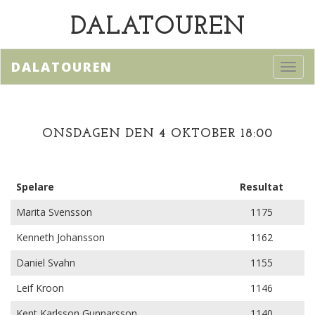
DALATOUREN
DALATOUREN
Toggl
navig
ONSDAGEN DEN 4 OKTOBER 18:00
Spelare
Resultat
Marita Svensson
1175
Kenneth Johansson
1162
Daniel Svahn
1155
Leif Kroon
1146
Kent Karlsson Gunnarsson
1140