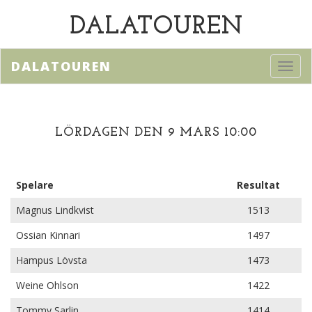
DALATOUREN
DALATOUREN
Toggl
navig
LÖRDAGEN DEN 9 MARS 10:00
Spelare
Resultat
Magnus Lindkvist
1513
Ossian Kinnari
1497
Hampus Lövsta
1473
Weine Ohlson
1422
Tommy Sarlin
1414